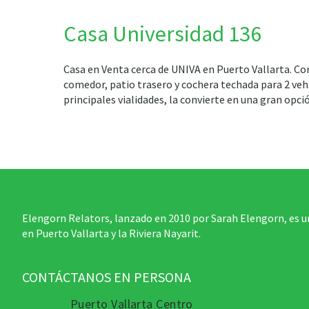
Casa Universidad 136
Casa en Venta cerca de UNIVA en Puerto Vallarta. Co
comedor, patio trasero y cochera techada para 2 vehí
principales vialidades, la convierte en una gran opci
Elengorn Relators, lanzado en 2010 por Sarah Elengorn, es u
en Puerto Vallarta y la Riviera Nayarit.
CONTÁCTANOS EN PERSONA
Puerto Vallarta Centro