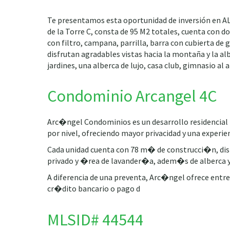
Te presentamos esta oportunidad de inversión en ALT
de la Torre C, consta de 95 M2 totales, cuenta con 
con filtro, campana, parrilla, barra con cubierta de 
disfrutan agradables vistas hacia la montaña y la al
jardines, una alberca de lujo, casa club, gimnasio al
Condominio Arcangel 4C
Arc�ngel Condominios es un desarrollo residencia
por nivel, ofreciendo mayor privacidad y una experie
Cada unidad cuenta con 78 m� de construcci�n, dis
privado y �rea de lavander�a, adem�s de alberca y �
A diferencia de una preventa, Arc�ngel ofrece entr
cr�dito bancario o pago d
MLSID# 44544