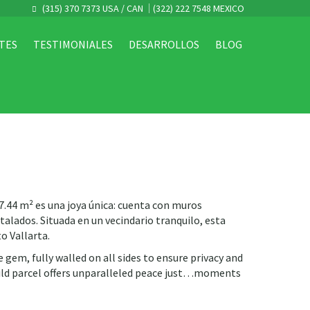
(315) 370 7373 USA / CAN
(322) 222 7548 MEXICO
TES
TESTIMONIALES
DESARROLLOS
BLOG
67.44 m² es una joya única: cuenta con muros
alados. Situada en un vecindario tranquilo, esta
o Vallarta.
 gem, fully walled on all sides to ensure privacy and
build parcel offers unparalleled peace just…moments