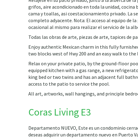
Relajese en su patio privado, junto a la alberca de l
grifos, aire acondicionado en toda la unidad, cocina 
cama y toallas, asi coestacionamiento privado. La 
completo adyacente. Nota: El acceso al equipo de la 
ocasional al mismo para realizar el servicio de la alb
Todas las obras de arte, piezas de arte, tapices de p
Enjoy authentic Mexican charm in this fully furnishe
two blocks west of Hwy 200 and an easy walk to the b
Relax on your private patio, by the ground-floor pool
equipped kitchen with a gas range, a new refrigerato
king bed or two twins and has an adjacent full bath
access to the patio to service the pool.
All art, artworks, wall hangings, and principle bedro
Coras Living E3
Departamento NUEVO, Este es un condominio cerrado q
deseas adquirir un departamento nuevo en Puerto Valla