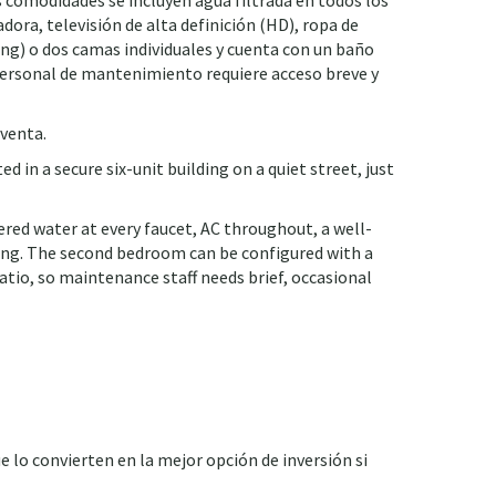
sus comodidades se incluyen agua filtrada en todos los
dora, televisión de alta definición (HD), ropa de
ng) o dos camas individuales y cuenta con un baño
l personal de mantenimiento requiere acceso breve y
 venta.
in a secure six-unit building on a quiet street, just
tered water at every faucet, AC throughout, a well-
rking. The second bedroom can be configured with a
tio, so maintenance staff needs brief, occasional
lo convierten en la mejor opción de inversión si