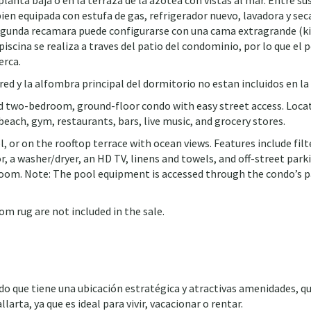
a planta baja o en la terraza de la azotea con vistas al mar. Entre 
bien equipada con estufa de gas, refrigerador nuevo, lavadora y seca
segunda recamara puede configurarse con una cama extragrande (ki
piscina se realiza a traves del patio del condominio, por lo que e
erca.
ared y la alfombra principal del dormitorio no estan incluidos en la
d two-bedroom, ground-floor condo with easy street access. Located 
each, gym, restaurants, bars, live music, and grocery stores.
, or on the rooftop terrace with ocean views. Features include fil
r, a washer/dryer, an HD TV, linens and towels, and off-street pa
room. Note: The pool equipment is accessed through the condo’s pa
om rug are not included in the sale.
ue tiene una ubicación estratégica y atractivas amenidades, que 
rta, ya que es ideal para vivir, vacacionar o rentar.