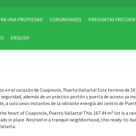
RA UNA PROPIEDAD
COMUNIDADES
PREGUNTAS FRECUEN
TO
ENGLISH
ños en el corazón de Coapinole, Puerto Vallarta! Este terreno de 1
seguridad, además de un práctico portón y puerta de acceso ya inst
le, a solo unos instantes de la vibrante energía del centro de Puert
e heart of Coapinole, Puerto Vallarta! This 167.44 m² lot is a rare
ready in place. Nestled in a tranquil neighborhood, this ready-to-
allarta.