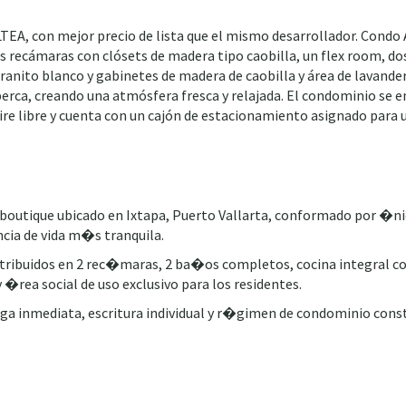
EA, con mejor precio de lista que el mismo desarrollador. Condo A
dos recámaras con clósets de madera tipo caobilla, un flex room, 
granito blanco y gabinetes de madera de caobilla y área de lavande
berca, creando una atmósfera fresca y relajada. El condominio se 
 aire libre y cuenta con un cajón de estacionamiento asignado para 
l boutique ubicado en Ixtapa, Puerto Vallarta, conformado por 
ncia de vida m�s tranquila.
tribuidos en 2 rec�maras, 2 ba�os completos, cocina integral co
rea social de uso exclusivo para los residentes.
ega inmediata, escritura individual y r�gimen de condominio const