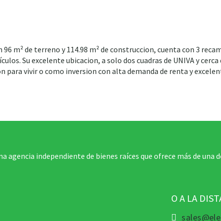
n 96 m² de terreno y 114.98 m² de construccion, cuenta con 3 reca
culos. Su excelente ubicacion, a solo dos cuadras de UNIVA y cerc
ón para vivir o como inversion con alta demanda de renta y excelen
na agencia independiente de bienes raíces que ofrece más de una d
O A LA DIS
sales@ele