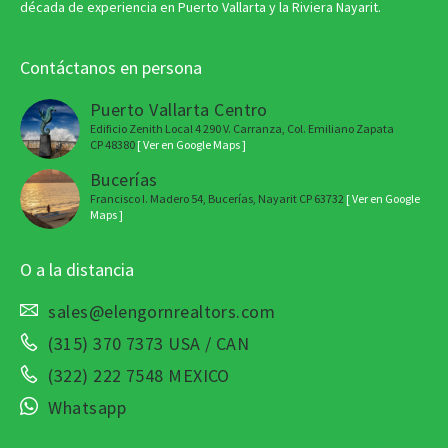
década de experiencia en Puerto Vallarta y la Riviera Nayarit.
Contáctanos en persona
Puerto Vallarta Centro
Edificio Zenith Local 4 290 V. Carranza, Col. Emiliano Zapata
CP 48380
[ Ver en Google Maps ]
Bucerías
Francisco I. Madero 54, Bucerías, Nayarit CP 63732
[ Ver en Google
Maps ]
O a la distancia
sales@elengornrealtors.com
(315) 370 7373 USA / CAN
(322) 222 7548 MEXICO
Whatsapp