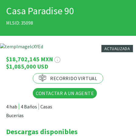
Virtual
Casa Paradise 90
IMPRIMIR
Tour
MLSID: 35098
56 Fotos
ACTUALIZADA
$18,702,145 MXN
$1,085,000 USD
RECORRIDO VIRTUAL
CONTACTAR A UN AGENTE
4 hab
4 Baños
Casas
Bucerias
Descargas disponibles