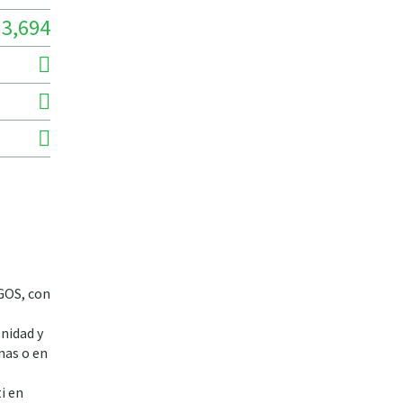
3,694
NGOS, con
nidad y
inas o en
i en