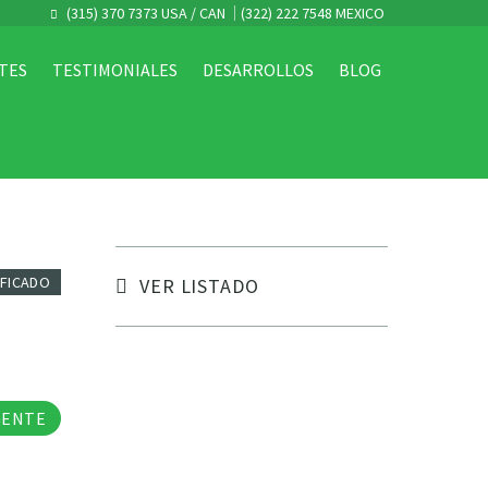
(315) 370 7373 USA / CAN
(322) 222 7548 MEXICO
TES
TESTIMONIALES
DESARROLLOS
BLOG
IFICADO
VER LISTADO
tos
GENTE