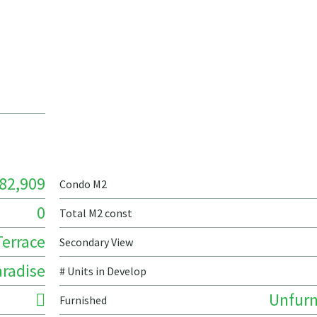
82,909
Condo M2
0
Total M2 const
Terrace
Secondary View
radise
# Units in Develop
Unfurn
Furnished