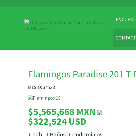
ENCUENT
CONTAC
Flamingos Paradise 201 T-
MLSID: 34538
$5,565,668 MXN
$322,524 USD
1 hab
1 Baños
Condominios