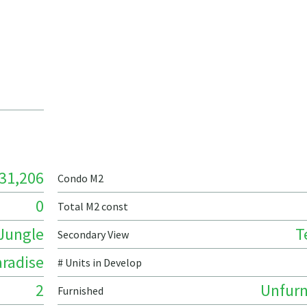
31,206
Condo M2
0
Total M2 const
Jungle
T
Secondary View
radise
# Units in Develop
2
Unfurn
Furnished