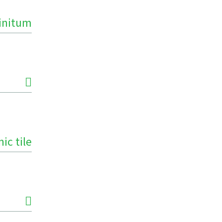
finitum
ic tile