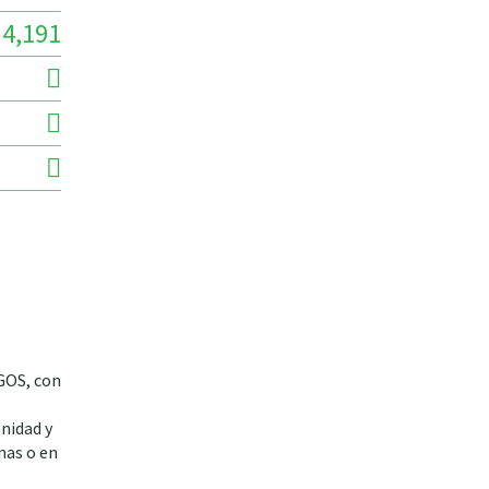
4,191
NGOS, con
nidad y
inas o en