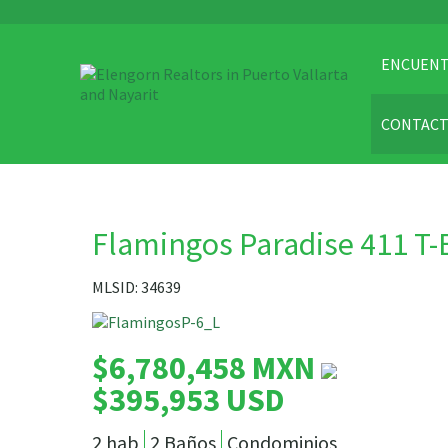
ENCUENT
CONTAC
Flamingos Paradise 411 T-
MLSID: 34639
$6,780,458 MXN
$395,953 USD
2 hab
2 Baños
Condominios