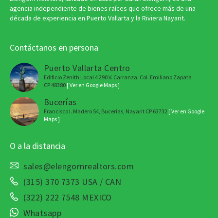
agencia independiente de bienes raíces que ofrece más de una
década de experiencia en Puerto Vallarta y la Riviera Nayarit.
Contáctanos en persona
Puerto Vallarta Centro
Edificio Zenith Local 4 290 V. Carranza, Col. Emiliano Zapata
CP 48380
[ Ver en Google Maps ]
Bucerías
Francisco I. Madero 54, Bucerías, Nayarit CP 63732
[ Ver en Google
Maps ]
O a la distancia
sales@elengornrealtors.com
(315) 370 7373 USA / CAN
(322) 222 7548 MEXICO
Whatsapp