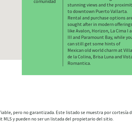
comunidad
stunning views and the proximi
to downtown Puerto Vallarta.
Rental and purchase options ar
sought after in modern offering
like Avalon, Horizon, La Cima I 
III and Paramount Bay, while yo
can still get some hints of
Mexican old world charm at Vill
de la Colina, Brisa Luna and Vist
Romantica.
iable, pero no garantizada. Este listado se muestra por cortesía d
 MLS y pueden no ser un listada del propietario del sitio.