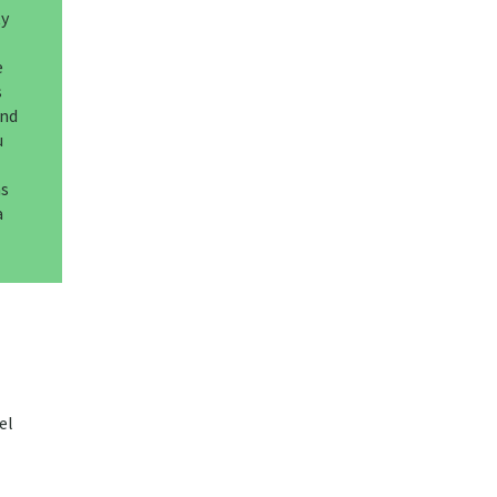
ty
e
s
and
u
as
a
el