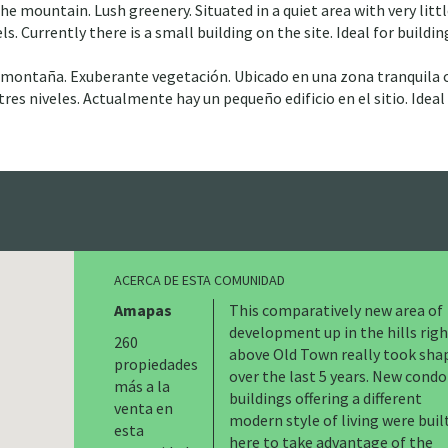
the mountain. Lush greenery. Situated in a quiet area with very litt
ls. Currently there is a small building on the site. Ideal for buildin
la montaña. Exuberante vegetación. Ubicado en una zona tranquila
tres niveles. Actualmente hay un pequeño edificio en el sitio. Ideal
ACERCA DE ESTA COMUNIDAD
Amapas
This comparatively new area of
development up in the hills rig
260
above Old Town really took sha
propiedades
over the last 5 years. New condo
más a la
buildings offering a different
venta en
modern style of living were buil
esta
here to take advantage of the