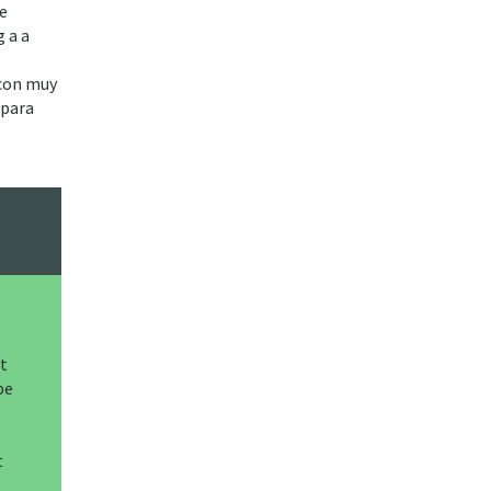
le
g a a
 con muy
 para
ht
pe
t