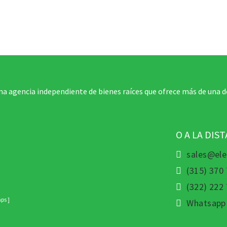
na agencia independiente de bienes raíces que ofrece más de una d
O A LA DIS
sales@ele
(315) 370
(322) 222
ps ]
Whatsapp