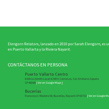
Elengorn Relators, lanzado en 2010 por Sarah Elengorn, es u
en Puerto Vallarta y la Riviera Nayarit.
CONTÁCTANOS EN PERSONA
Puerto Vallarta Centro
Edificio Zenith Local 4 290 V. Carranza, Col. Emiliano Zapata
CP 48380
[ Ver en Google Maps ]
Bucerías
Francisco I. Madero 54, Bucerías, Nayarit CP 63732
[ Ver en Google Ma