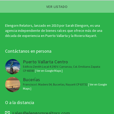
VER LISTADO
Elengorn Relators, lanzado en 2010 por Sarah Elengorn, es una
agencia independiente de bienes raíces que ofrece más de una
década de experiencia en Puerto Vallarta y la Riviera Nayarit.
Contáctanos en persona
Puerto Vallarta Centro
Edificio Zenith Local 4 290 V. Carranza, Col. Emiliano Zapata
CP 48380
[ Ver en Google Maps ]
Bucerías
Francisco I. Madero 54, Bucerías, Nayarit CP 63732
[ Ver en Google
Maps ]
O a la distancia
sales@elengornrealtors.com