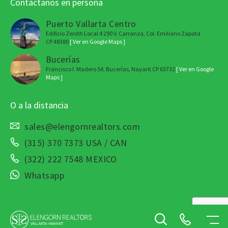
Contáctanos en persona
Puerto Vallarta Centro
Edificio Zenith Local 4 290 V. Carranza, Col. Emiliano Zapata
CP 48380
[ Ver en Google Maps ]
Bucerías
Francisco I. Madero 54, Bucerías, Nayarit CP 63732
[ Ver en Google
Maps ]
O a la distancia
sales@elengornrealtors.com
(315) 370 7373 USA / CAN
(322) 222 7548 MEXICO
Whatsapp