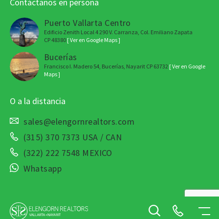
Contáctanos en persona
Puerto Vallarta Centro
Edificio Zenith Local 4 290 V. Carranza, Col. Emiliano Zapata
CP 48380
[ Ver en Google Maps ]
Bucerías
Francisco I. Madero 54, Bucerías, Nayarit CP 63732
[ Ver en Google
Maps ]
O a la distancia
sales@elengornrealtors.com
(315) 370 7373 USA / CAN
(322) 222 7548 MEXICO
Whatsapp