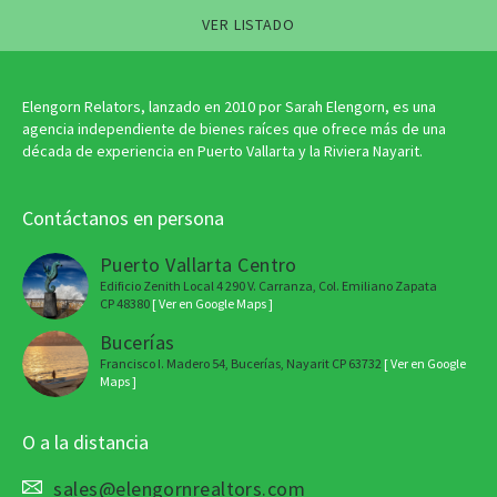
VER LISTADO
Elengorn Relators, lanzado en 2010 por Sarah Elengorn, es una
agencia independiente de bienes raíces que ofrece más de una
década de experiencia en Puerto Vallarta y la Riviera Nayarit.
Contáctanos en persona
Puerto Vallarta Centro
Edificio Zenith Local 4 290 V. Carranza, Col. Emiliano Zapata
CP 48380
[ Ver en Google Maps ]
Bucerías
Francisco I. Madero 54, Bucerías, Nayarit CP 63732
[ Ver en Google
Maps ]
O a la distancia
sales@elengornrealtors.com