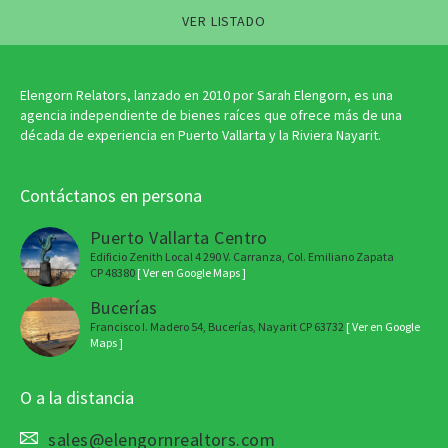
VER LISTADO
Elengorn Relators, lanzado en 2010 por Sarah Elengorn, es una
agencia independiente de bienes raíces que ofrece más de una
década de experiencia en Puerto Vallarta y la Riviera Nayarit.
Contáctanos en persona
Puerto Vallarta Centro
Edificio Zenith Local 4 290 V. Carranza, Col. Emiliano Zapata
CP 48380
[ Ver en Google Maps ]
Bucerías
Francisco I. Madero 54, Bucerías, Nayarit CP 63732
[ Ver en Google
Maps ]
O a la distancia
sales@elengornrealtors.com