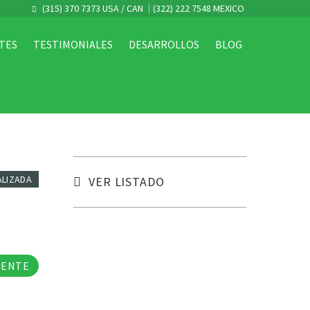
(315) 370 7373 USA / CAN
(322) 222 7548 MEXICO
TES
TESTIMONIALES
DESARROLLOS
BLOG
ALIZADA
VER LISTADO
tos
GENTE