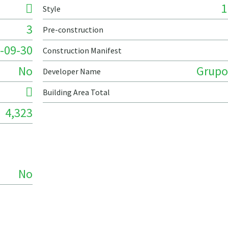
1
Style
3
Pre-construction
-09-30
Construction Manifest
No
Grupo
Developer Name
Building Area Total
4,323
No