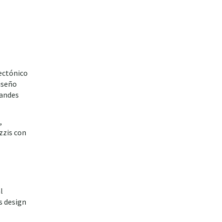
ectónico
diseño
randes
,
zzis con
l
s design