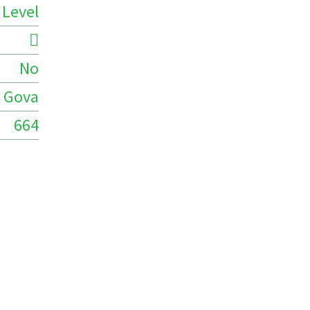
 Level
No
 Gova
664