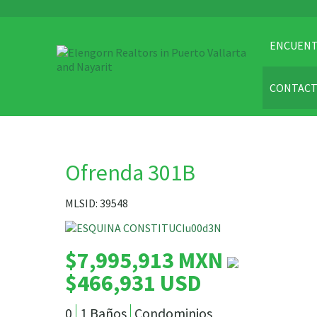
ENCUENT
CONTAC
Ofrenda 301B
MLSID: 39548
$7,995,913 MXN
$466,931 USD
0
1 Baños
Condominios