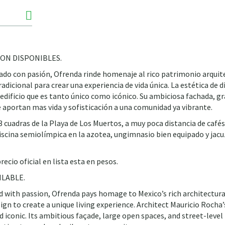
ON DISPONIBLES.
ado con pasión, Ofrenda rinde homenaje al rico patrimonio arquit
radicional para crear una experiencia de vida única. La estética de 
edificio que es tanto único como icónico. Su ambiciosa fachada, g
e aportan mas vida y sofisticación a una comunidad ya vibrante.
 cuadras de la Playa de Los Muertos, a muy poca distancia de cafés
iscina semiolímpica en la azotea, ungimnasio bien equipado y jacu
recio oficial en lista esta en pesos.
LABLE.
d with passion, Ofrenda pays homage to Mexico’s rich architectura
ign to create a unique living experience. Architect Mauricio Rocha’
nd iconic. Its ambitious façade, large open spaces, and street-level